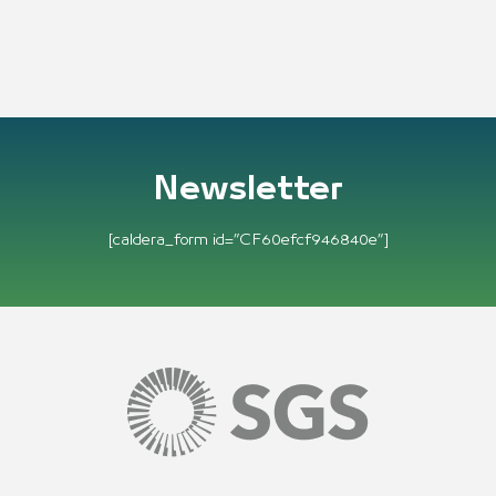
Newsletter
[caldera_form id=”CF60efcf946840e”]