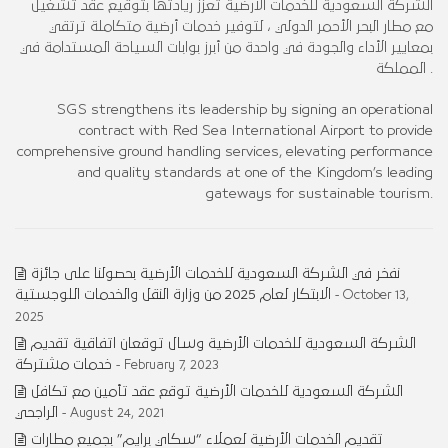
الشركة السعودية للخدمات الأرضية تعزز ريادتها بتوقيع عقد تشغيل
مع مطار البحر الأحمر الدولي ، لتوفير خدمات أرضية متكاملة ترتقي
بمعايير الأداء والجودة في واحدة من أبرز بوابات السياحة المستدامة في
المملكة .
SGS strengthens its leadership by signing an operational
contract with Red Sea International Airport to provide
comprehensive ground handling services, elevating performance
and quality standards at one of the Kingdom’s leading
gateways for sustainable tourism.
نفخر في الشركة السعودية للخدمات الأرضية بحصولنا على جائزة
الابتكار لعام 2025 من وزارة النقل والخدمات اللوجستية
- October 13,
2025
الشركة السعودية للخدمات الأرضية وسال توقعان اتفاقية تقديم
خدمات مشتركة
- February 7, 2023
الشركة السعودية للخدمات الأرضية توقع عقد تأمين مع تكافل
الراجحي
- August 24, 2021
تقديم الخدمات الأرضية لعملاء “سكاي برايم” بجميع مطارات