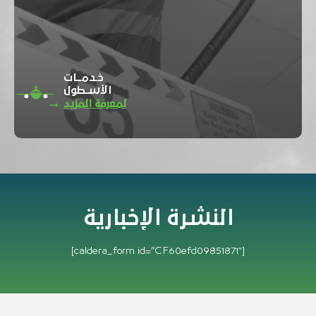
خـدمــات
الأسـطول
لمعرفة المزيد
النشرة الإخبارية
[caldera_form id=”CF60efd09851871″]