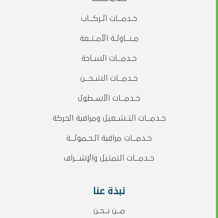
خـدمــات الـركــاب
مـنــاولـة الأمـتـعة
خـدمــات السـاحة
خـدمــات الشـحــن
خـدمــات الأسـطول
خـدمــات التـشـغيل ومراقبة الحركة
خـدمــات مراقبة الـحـمولــة
خـدمــات التمثيل والإشــراف
نبذة عنا
مــن نــحـن