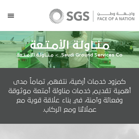
مـنــاولـة الأمـتـعة
Saudi Ground Services Co.
>
مـنــاولـة الأمـتـعة
كمزود خدمات أرضية، نتفهم تماماً مدى
أهمية تقديم خدمات مناولة أمتعة موثوقة
وفعالة وآمنة، في بناء علاقة قوية مع
عملائنا ومع الركاب.