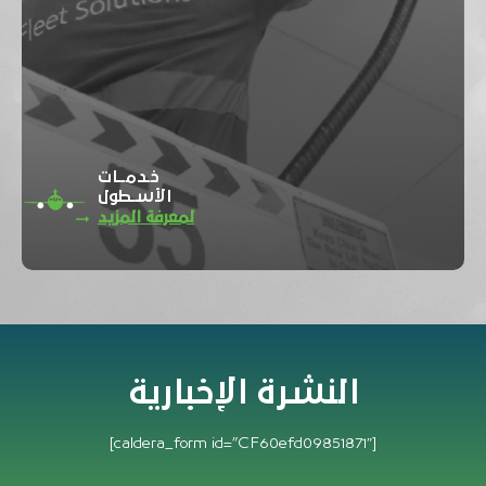
خـدمــات
الأسـطول
لمعرفة المزيد
النشرة الإخبارية
[caldera_form id=”CF60efd09851871″]