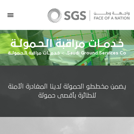
خـدمــات مراقبة الـحـمولــة
Saudi Ground Services Co.
>
خـدمــات مراقبة الـحـمولــة
يضمن مخططو الحمولة لدينا المغادرة الآمنة
للطائرة بأقصى حمولة