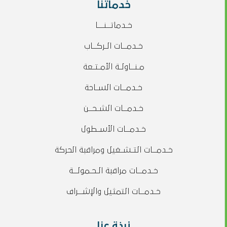
خدماتنا
خـدماتــنـــا
خـدمــات الـركــاب
مـنــاولـة الأمـتـعة
خـدمــات السـاحة
خـدمــات الشـحــن
خـدمــات الأسـطول
خـدمــات التـشـغيل ومراقبة الحركة
خـدمــات مراقبة الـحـمولــة
خـدمــات التمثيل والإشــراف
نبذة عنا