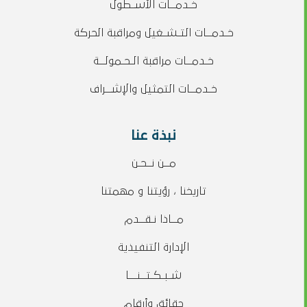
خـدمــات الأسـطول
خـدمــات التـشـغيل ومراقبة الحركة
خـدمــات مراقبة الـحـمولــة
خـدمــات التمثيل والإشــراف
نبذة عنا
مــن نــحـن
تاريخنا ، رؤيتنا و مهمتنا
مــاذا نـقــدم
الإدارة التنفيذية
شـبـكـتــنـــا
حقائق وأرقام