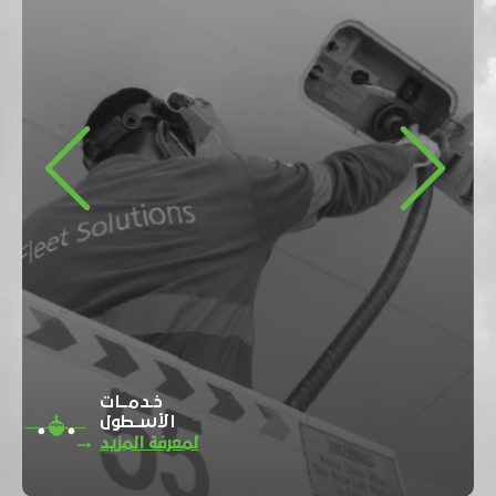
Previous
Next
خـدمــات
الأسـطول
لمعرفة المزيد