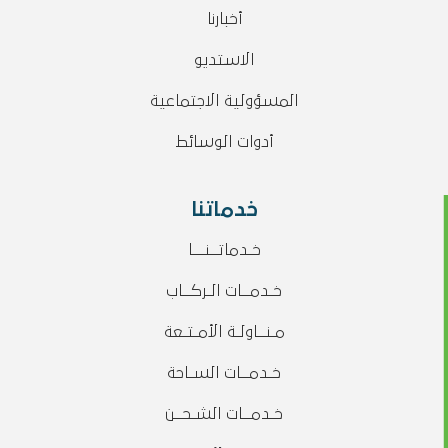
أخبارنا
الاستديو
المسؤولية الاجتماعية
أدوات الوسائط
خدماتنا
خـدماتــنـــا
خـدمــات الـركــاب
مـنــاولـة الأمـتـعة
خـدمــات السـاحة
خـدمــات الشـحــن