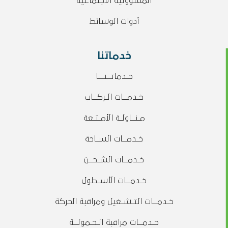
المسؤولية الاجتماعية
أدوات الوسائط
خدماتنا
خـدماتــنـــا
خـدمــات الـركــاب
مـنــاولـة الأمـتـعة
خـدمــات السـاحة
خـدمــات الشـحــن
خـدمــات الأسـطول
خـدمــات التـشـغيل ومراقبة الحركة
خـدمــات مراقبة الـحـمولــة