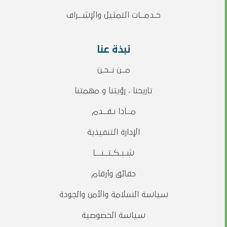
خـدمــات التمثيل والإشــراف
نبذة عنا
مــن نــحـن
تاريخنا ، رؤيتنا و مهمتنا
مــاذا نـقــدم
الإدارة التنفيذية
شـبـكـتــنـــا
حقائق وأرقام
سياسة السلامة والأمن والجودة
سياسة الخصوصية