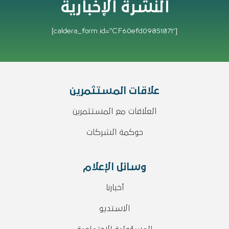
النشرة الإخبارية
[caldera_form id=”CF60efd09851871″]
علاقات المستثمرين
العلاقات مع المستثمرين
حوكمة الشركات
وسائل الإعلام
أخبارنا
الاستديو