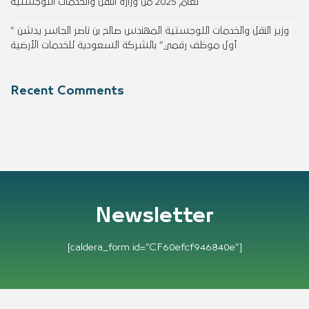
لعام 2025 من وزارة النقل والخدمات اللوجستية
وزير النقل والخدمات اللوجستية المهندس صالح بن ناصر الجاسر يدشن ”
أول موظف رقمي” بالشركة السعودية للخدمات الأرضية
Recent Comments
Newsletter
[caldera_form id=”CF60efcf946840e”]