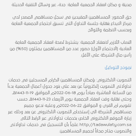
مدينة و مكان انعقاد الجمعية العامة: جدة، عبر وسائل التقنية الحديثة
حق الحضور: المساهمين المقيدين في سجل مساهمي المصدر لدى
مركز الايداع بنهاية جلسة التداول التي تسبق اجتماع الجمعية العامة
وبحسب الانظمة واللوائح.
النصاب اللازم لانعقاد الجمعية: يشترط لصحة انعقاد الجمعية العامة
العادية (الاجتماع الأول) حضور عدد من المساهمين يمثلون (50%) من
رأس مال الشركة على الأقل.
نموذج التوكيل
التصويت الالكتروني: بإمكان المساهمين الكرام المسجلين في خدمات
تداولاتي التصويت إلكترونياً عن بعد على بنود جدول أعمال الجمعية بدءاً
من الساعة العاشرة صباحاً يوم 18-06-2022م الموافق 19-11-1443هـ
وحتى نهاية وقت انعقاد الجمعية يوم الأربعاء 23-11-1443هـ حسب
تقويم ام القرى و الموافق 22-06-2022م وعليه ندعو جميع
مساهمي الشركة الى إستخدام التصويت الالكتروني عن بعد وذلك عبر
زيارة الموقع الالكتروني الخاص بخدمات تداولاتي عبر الرابط التالي
http://tadawulaty.com.sa علماً بأن التسجيل في خدمات تداولاتي
والتصويت متاح مجاناً لجميع المساهمين.