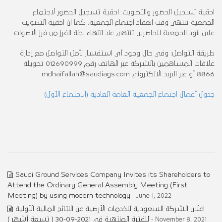
احقية تسجيل الحضور والتصويت: احقية تسجيل الحضور لاجتماع
الجمعية تنتهي وقت انعقاد اجتماع الجمعية. كما ان احقية التصويت
على بنود الجمعية للحاضرين تنتهي عند انتهاء لجنة الفرز من فرز الاصوات.
طريقة التواصل: وفي حال وجود أي استفسار نأمل التواصل مع إدارة
علاقات المساهمين بالشركة عبر الهاتف رقم 012690999 تحويلة
8866 أو عبر البريد الالكتروني mdhaifallah@saudiags.com
جدول أعمال اجتماع الجمعية العامة العادية (الاجتماع الأول)
Saudi Ground Services Company Invites its Shareholders to
Attend the Ordinary General Assembly Meeting (First
Meeting) by using modern technology
- June 1, 2022
اعلان الشركة السعودية للخدمات الأرضية عن النتائج المالية الأولية
للفترة المنتهية في 2021-09-30 ( تسعة أشهر )
- November 8, 2021