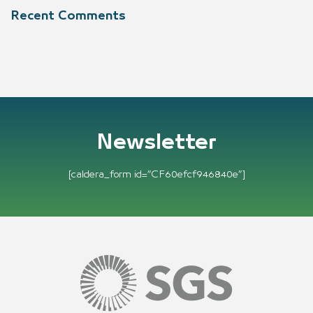
Recent Comments
Newsletter
[caldera_form id=”CF60efcf946840e”]