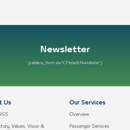
Newsletter
[caldera_form id=”CF60efcf946840e”]
t Us
Our Services
 SGS
Overview
tory, Values, Vision &
Passenger Services