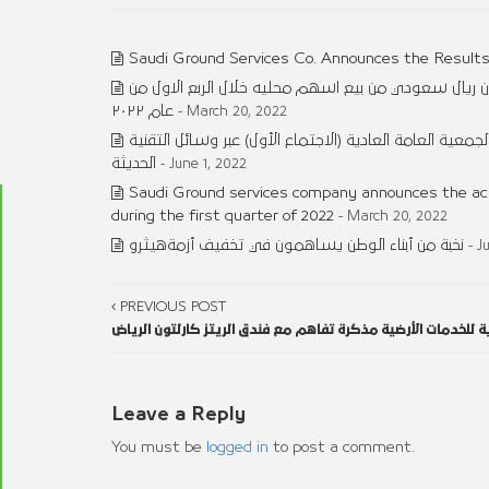
Saudi Ground Services Co. Announces the Results
 السعودية للخدمات الأرضية عن تحقيق ربحا صافيا مقداره ٢٣.٦٧ مليون ريال سعودي من بيع اسهم محليه خلال الربع الاول من
عام ٢٠٢٢
- March 20, 2022
ة العامة العادية (الاجتماع الأول) عبر وسائل التقنية
الحديثة
- June 1, 2022
Saudi Ground services company announces the achie
during the first quarter of 2022
- March 20, 2022
نخبة من أبناء الوطن يساهمون في تخفيف أزمةهيثرو
- J
PREVIOUS POST
للخدمات الأرضية مذكرة تفاهم مع فندق الريتز كارلتون الرياض
Leave a Reply
You must be
logged in
to post a comment.