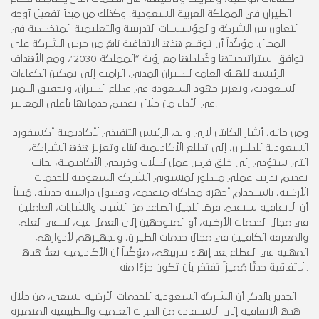
الطيران في المملكة العربية السعودية. وكذلك من مبدأ تفعيل أوجه
التعاون بين الشركة والمؤسسات التدريبية والتعليمية المتخصصة في
المجال. مؤكّداً أن توقيع هذه الاتفاقية نابعٌ من حرص الشركة على
توافق استراتيجيتها وخُططها مع رؤية “المملكة 2030″، ومع الأهداف
الرئيسة للهيئة العامة للطيران المدني، الرامية إلى تمكين الكفاءات
السعودية، وتعزيز جهود السعودة في قطاع الطيران، وتحقيق التميز
في الأداء من خلال تقديم خدماتها بأعلى المعايير.
ومن جانبه، أشار الكابتن لاري وايد، الرئيس التنفيذي لأكاديمية أكسفورد
السعودية للطيران، إلى تطلع الأكاديمية لبناء وتعزيز هذه الشراكة،
التي ستؤدي إلى خلق فرص عمل لطلاب وخريجي الأكاديمية، بجانب
تقديم تدريب عملي متطور لمنسوبي الشركة السعودية للخدمات
الأرضية، باستخدام أجهزة محاكاة متقدمة، وفصول دراسية حديثة، مُبيناً
أن الاتفاقية ستقدم فرصًا للجيل الصاعد من الشباب والشابات، العاملين
في مجال الخدمات الأرضية، أو المتوجهين إلى العمل فيه، لتلقي العلم
والمعرفة الكافيين في مجال خدمات الطيران، وتجهيزهم لأدوارهم
المهنية في القطاع بعد إنهاء تدريبهم، مؤكّداً أن الأكاديمية تعدُّ هذه
الاتفاقية حدثًا مُميزاً تفتخر بأن تكون جزءًا منه.
الجدير بالذكر أن الشركة السعودية للخدمات الأرضية تسعى، من خلال
هذه الاتفاقية إلى الاستفادة من الخبرات العلمية والتطبيقية المتميزة