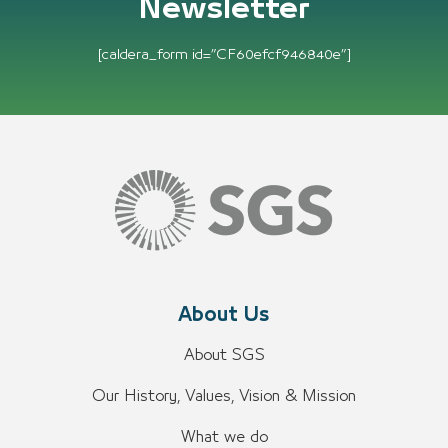
Newsletter
[caldera_form id=”CF60efcf946840e”]
About Us
About SGS
Our History, Values, Vision & Mission
What we do