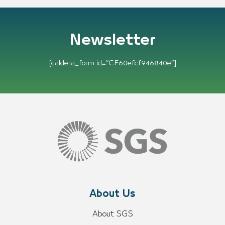
Newsletter
[caldera_form id=”CF60efcf946840e”]
About Us
About SGS