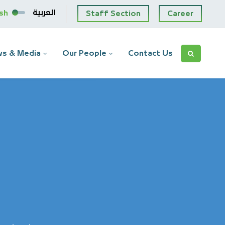
العربية
ish
Staff Section
Career
s & Media
Our People
Contact Us