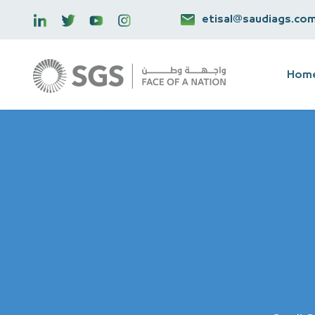
etisal@saudiags.co
Hom