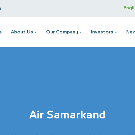
Engl
m
e
About Us
Our Company
Investors
New
Air Samarkand