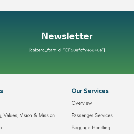
Newsletter
[caldera_form id=”CF60efcf946840e”]
s
Our Services
Overview
, Values, Vision & Mission
Passenger Services
o
Baggage Handling