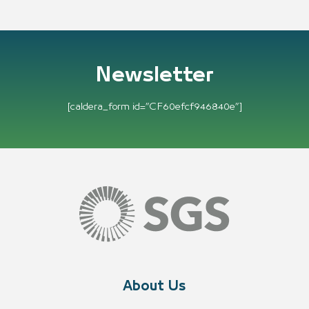
Newsletter
[caldera_form id=”CF60efcf946840e”]
About Us