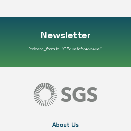
Newsletter
[caldera_form id=”CF60efcf946840e”]
About Us