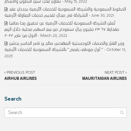
تعاون لبحث سبل التطوير والابتكار
- May 15, 2022
الخطوط السعودية والشركة السعودية للخدمات الأرضية يجددان عقد
الشراكة في مجال تقديم خدمات المناولة الأرضية
- June 30, 2021
تُعلن الشركة السعودية للخدمات الأرضية عن تحقيق ربحا صافيا
مقداره ٢٣.٦٧ مليون ريال سعودي من بيع اسهم محليه خلال الربع
الاول من عام ٢٠٢٢
- March 20, 2022
وزير النقل والخدمات اللوجستية المهندس صالح بن ناصر الجاسر يدشن
” أول موظف رقمي” بالشركة السعودية للخدمات الأرضية
- October 13,
2025
PREVIOUS POST
NEXT POST
AIRHUB AIRLINES
MAURITANIAN AIRLINES
Search