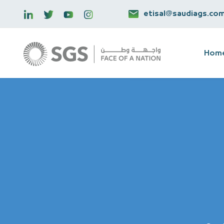
etisal@saudiags.co
Hom