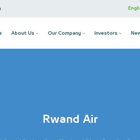
Engl
m
e
About Us
Our Company
Investors
New
Rwand Air