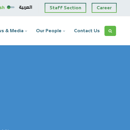
العربية
ish
Staff Section
Career
s & Media
Our People
Contact Us