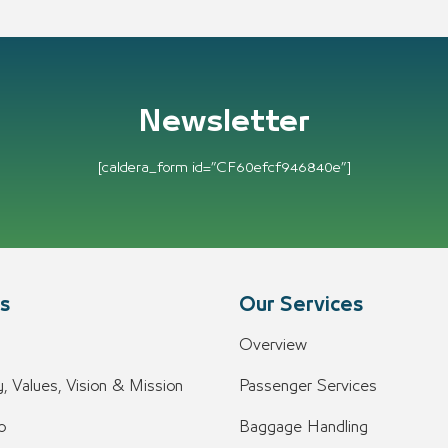
Newsletter
[caldera_form id=”CF60efcf946840e”]
s
Our Services
Overview
, Values, Vision & Mission
Passenger Services
o
Baggage Handling