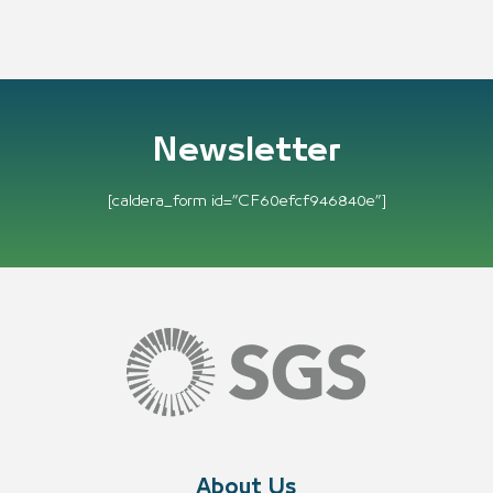
Newsletter
[caldera_form id=”CF60efcf946840e”]
About Us