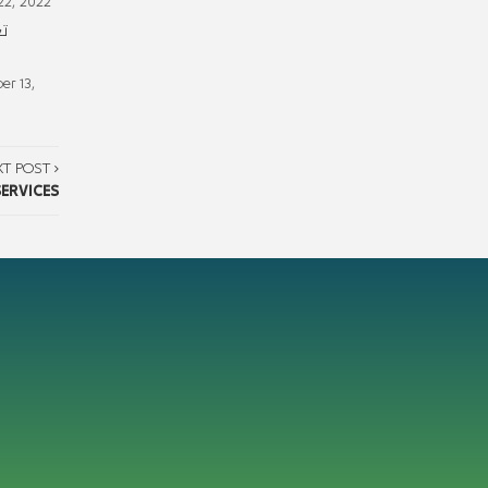
22, 2022
تع
er 13,
XT POST
ERVICES