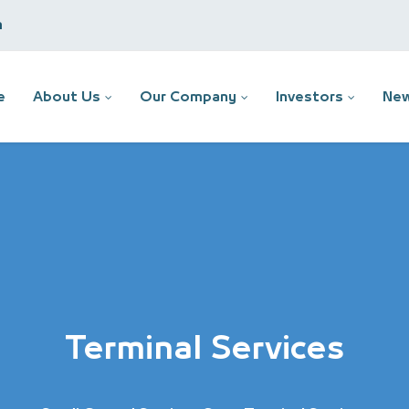
m
e
About Us
Our Company
Investors
New
Terminal Services