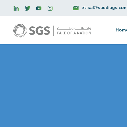
etisal@saudiags.co
Hom