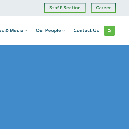
Staff Section
Career
s & Media
Our People
Contact Us