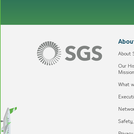
Abou
About
Our His
Missio
What w
Execut
Networ
Safety,
Privacy