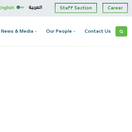
العربية
English
Staff Section
Career
News & Media
Our People
Contact Us
es the signs of a
 Insurance Company