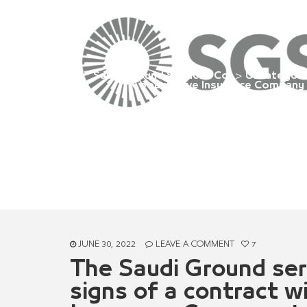
to provide medic
t
Saudi Ground Services Co.
>
Uncategori
Cooperative Insurance Company t
JUNE 30, 2022
LEAVE A COMMENT
7
The Saudi Ground se
signs of a contract w