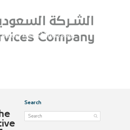
any employees and
y)
igns of a contract with Bupa Arabia for
d their families (related party)
Search
he
tive