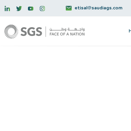
etisal@saudiags.com
The Saudi Ground
contract with Bup