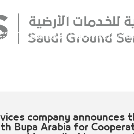
al insurance for the comp
heir families (related part
zed
>
The Saudi Ground services company announces the s
o provide medical insurance for the company employees an
rvices company announces t
ith Bupa Arabia for Coopera