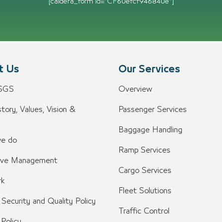
[caldera_form id=”CF60efcf946840e”]
t Us
Our Services
 SGS
Overview
tory, Values, Vision &
Passenger Services
n
Baggage Handling
e do
Ramp Services
ive Management
Cargo Services
k
Fleet Solutions
 Security and Quality Policy
Traffic Control
 Policy