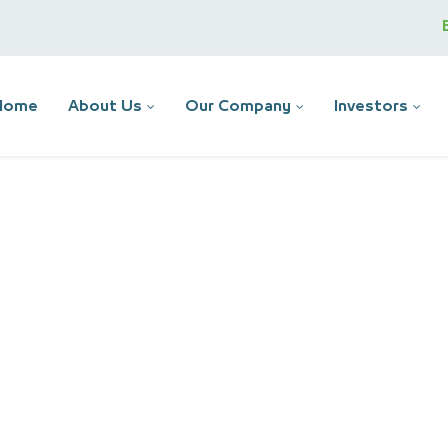
Home
About Us
Our Company
Investors
 services company announc
a Arabia for Cooperative