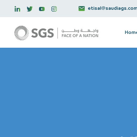
etisal@saudiags.co
Hom