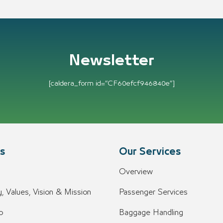
Newsletter
[caldera_form id=”CF60efcf946840e”]
s
Our Services
Overview
, Values, Vision & Mission
Passenger Services
o
Baggage Handling