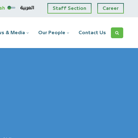
العربية
ish
Staff Section
Career
s & Media
Our People
Contact Us