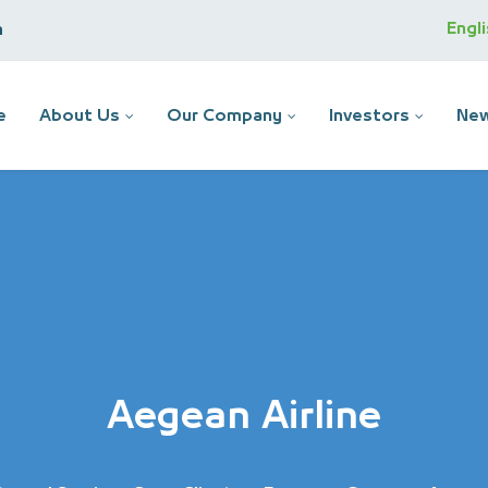
Engl
m
e
About Us
Our Company
Investors
New
Aegean Airline