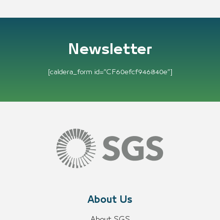
Newsletter
[caldera_form id=”CF60efcf946840e”]
About Us
About SGS