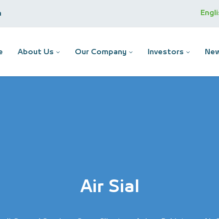
Engl
m
e
About Us
Our Company
Investors
New
Air Sial