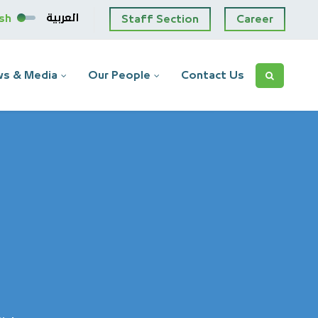
العربية
ish
Staff Section
Career
s & Media
Our People
Contact Us