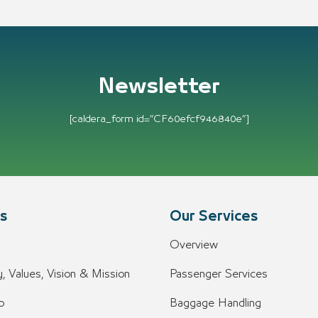
Newsletter
[caldera_form id=”CF60efcf946840e”]
s
Our Services
Overview
, Values, Vision & Mission
Passenger Services
o
Baggage Handling