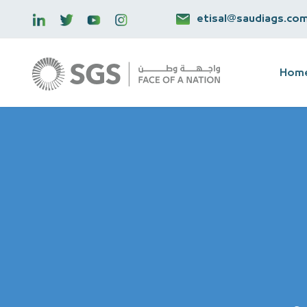
etisal@saudiags.co
Hom