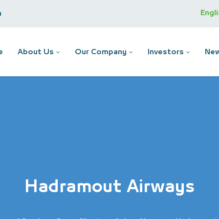
Engl
m
e
About Us
Our Company
Investors
New
Hadramout Airways