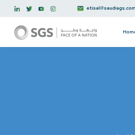
etisal@saudiags.co
Hom