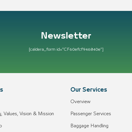
Newsletter
[caldera_form id=”CF60efcf946840e”]
s
Our Services
Overview
, Values, Vision & Mission
Passenger Services
o
Baggage Handling