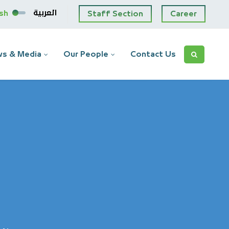
العربية
ish
Staff Section
Career
s & Media
Our People
Contact Us