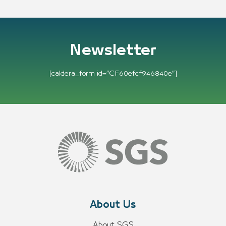
Newsletter
[caldera_form id=”CF60efcf946840e”]
About Us
About SGS