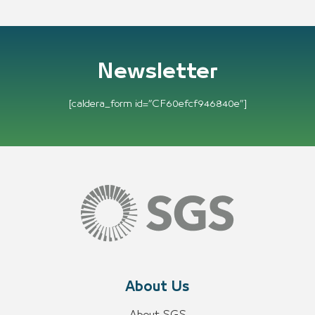
Newsletter
[caldera_form id=”CF60efcf946840e”]
About Us