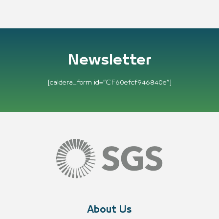
Newsletter
[caldera_form id=”CF60efcf946840e”]
About Us