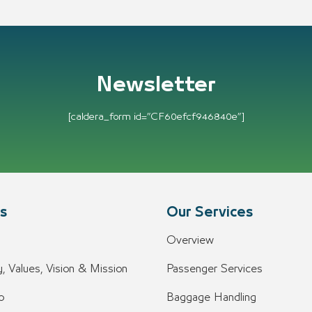
Newsletter
[caldera_form id=”CF60efcf946840e”]
s
Our Services
Overview
, Values, Vision & Mission
Passenger Services
o
Baggage Handling