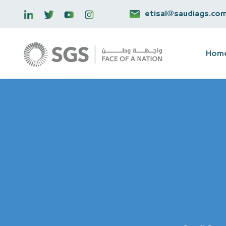
etisal@saudiags.co
Hom