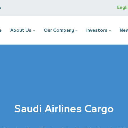
Engl
m
e
About Us
Our Company
Investors
New
Saudi Airlines Cargo