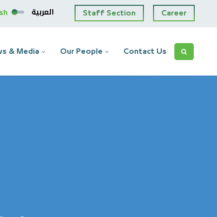
العربية
ish
Staff Section
Career
s & Media
Our People
Contact Us