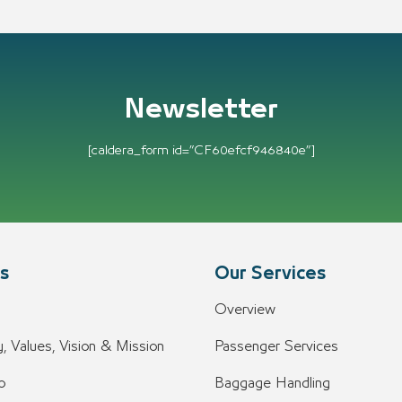
Newsletter
[caldera_form id=”CF60efcf946840e”]
s
Our Services
Overview
, Values, Vision & Mission
Passenger Services
o
Baggage Handling