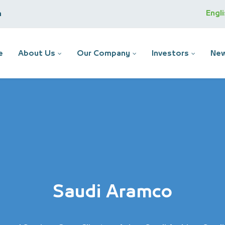
Engl
m
e
About Us
Our Company
Investors
New
Saudi Aramco