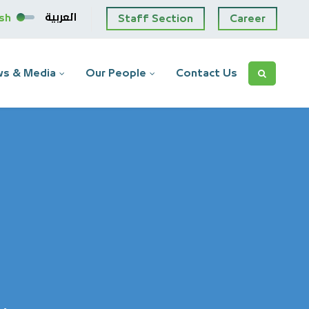
العربية
ish
Staff Section
Career
s & Media
Our People
Contact Us