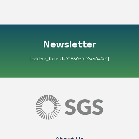
Newsletter
[caldera_form id=”CF60efcf946840e”]