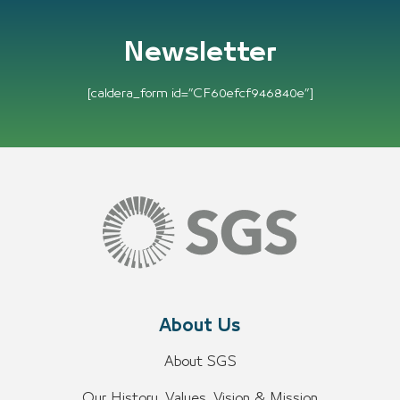
Newsletter
[caldera_form id=”CF60efcf946840e”]
About Us
About SGS
Our History, Values, Vision & Mission