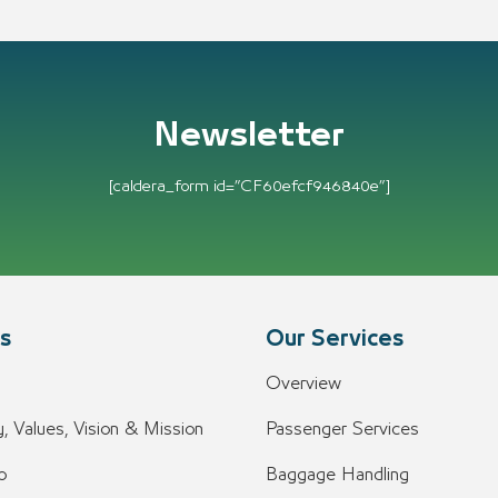
Newsletter
[caldera_form id=”CF60efcf946840e”]
s
Our Services
Overview
, Values, Vision & Mission
Passenger Services
o
Baggage Handling