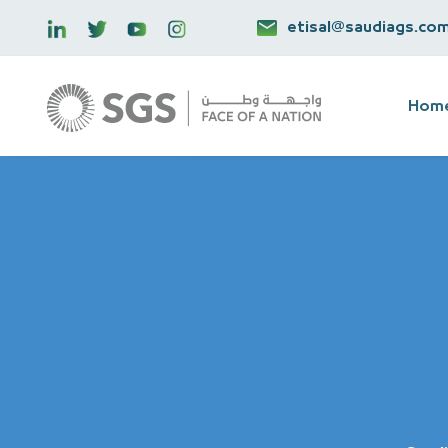
etisal@saudiags.co
Hom