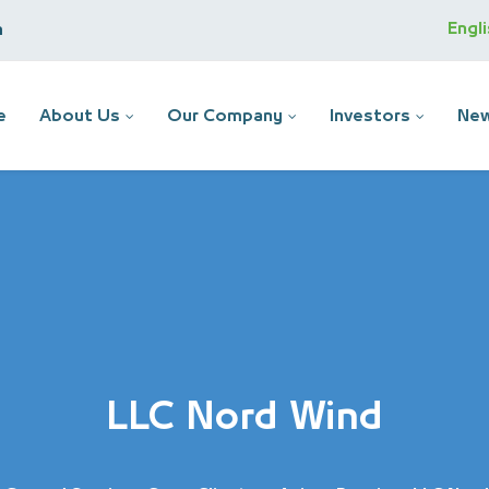
Engl
m
e
About Us
Our Company
Investors
New
LLC Nord Wind