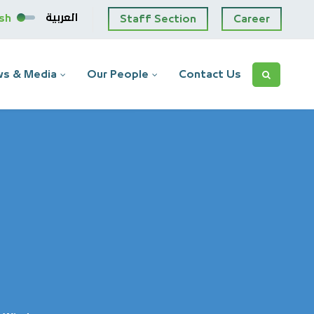
العربية
ish
Staff Section
Career
s & Media
Our People
Contact Us