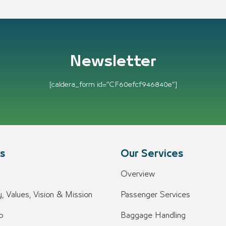
Newsletter
[caldera_form id=”CF60efcf946840e”]
s
Our Services
Overview
, Values, Vision & Mission
Passenger Services
o
Baggage Handling