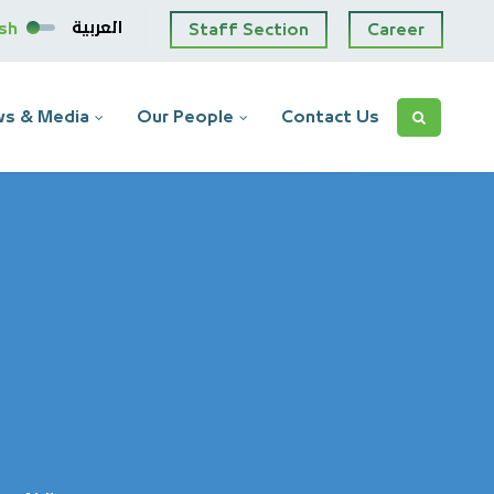
العربية
ish
Staff Section
Career
s & Media
Our People
Contact Us