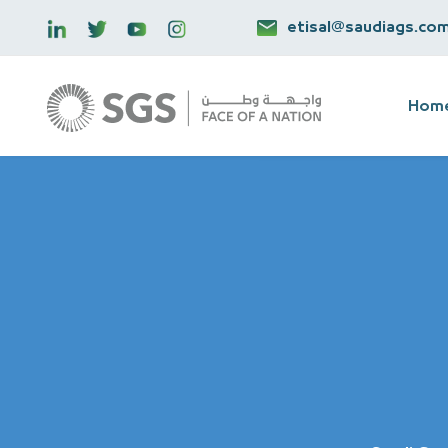
etisal@saudiags.co
Hom