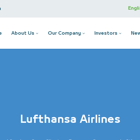
Engl
m
e
About Us
Our Company
Investors
New
Lufthansa Airlines