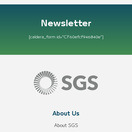
Newsletter
[caldera_form id=”CF60efcf946840e”]
About Us
About SGS