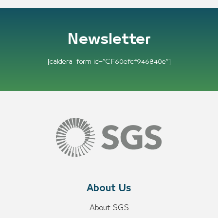
Newsletter
[caldera_form id=”CF60efcf946840e”]
About Us
About SGS