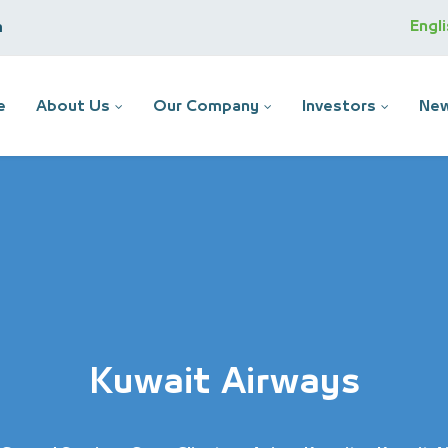
Engl
m
e
About Us
Our Company
Investors
New
Kuwait Airways