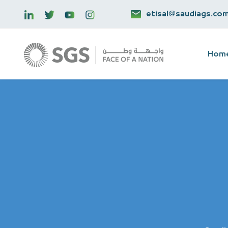
etisal@saudiags.co
Hom