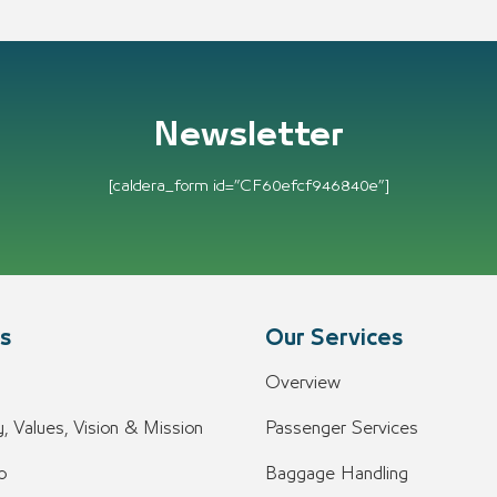
Newsletter
[caldera_form id=”CF60efcf946840e”]
s
Our Services
Overview
, Values, Vision & Mission
Passenger Services
o
Baggage Handling