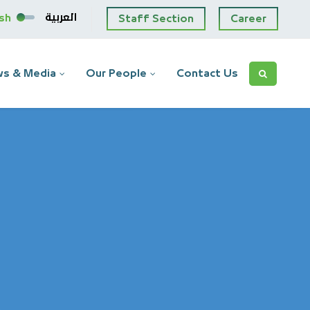
العربية
ish
Staff Section
Career
s & Media
Our People
Contact Us