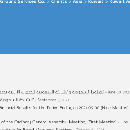
 Ground Services Co.
>
Clients
>
Asia
>
Kuwait
>
Kuwait A
الخطوط السعودية والشركة السعودية للخدمات الأرضية يجددان
- June 30, 202
الشركة السعودية للخدمات الأرضية تقدم خدمات الركاب لـ “كروز السعودية”
- September 2, 2021
inancial Results for the Period Ending on 2021-09-30 (Nine Months)
 of the Ordinary General Assembly Meeting, (First Meeting)
- June 
didature for Board Members Elections